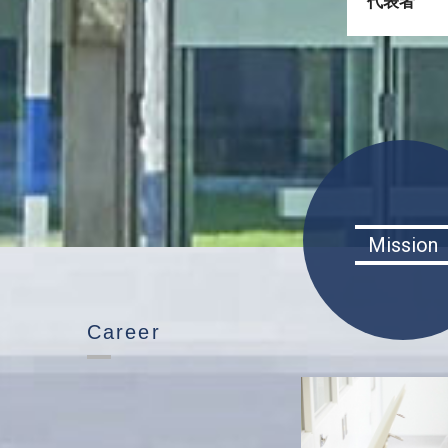
代表者
Mission
Career