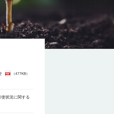
せ
（477KB）
行使状況に関する