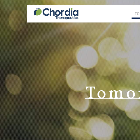
TO
企業情報
サイエンス/パイプライン
投資家情報
CEOメッセージ
注力する領域
経営方針
業績・財務
開発パイプライン一覧
ミッション
IRライブラリ
執行メンバー
CLK
株
Tomo