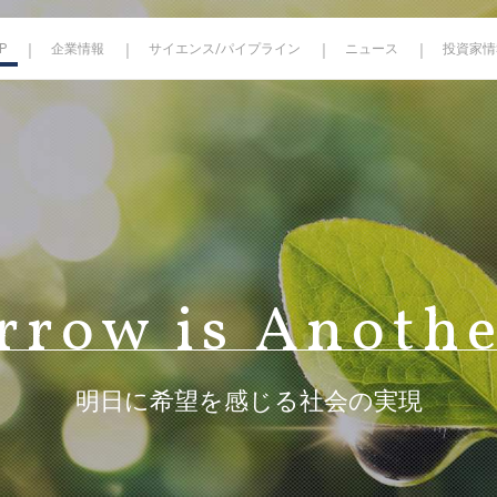
P
企業情報
サイエンス/パイプライン
ニュース
投資家情
式情報
MALT1
取締役
IRカレンダー
ビジネスモデル
CDK12
GCN2
IRニュース
ブランドの由来
IRよくあるご質問
会社概要
電
rrow is
Anothe
明日に希望を感じる社会の実現